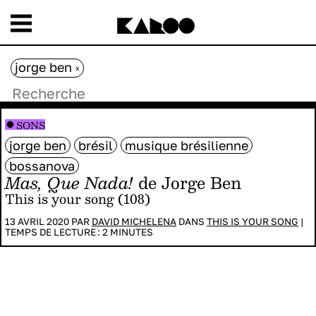
jorge ben
x
SONS
jorge ben
brésil
musique brésilienne
bossanova
Mas, Que Nada!
de Jorge Ben
This is your song (108)
13 AVRIL 2020 PAR
DAVID MICHELENA
DANS
THIS IS YOUR SONG
|
TEMPS DE LECTURE :
2
MINUTES