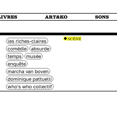
LIVRES
ART&KO
SONS
SCÈNE
les riches-claires
comédie
absurde
temps
musée
enquête
marcha van boven
dominique pattuelli
who's who collectif