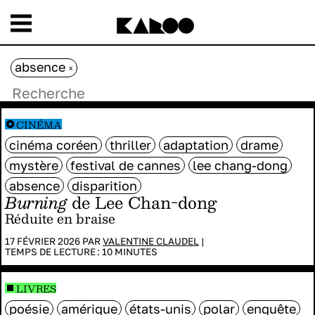
absence
x
CINÉMA
cinéma coréen
thriller
adaptation
drame
mystère
festival de cannes
lee chang-dong
absence
disparition
Burning
de Lee Chan-dong
Réduite en braise
17 FÉVRIER 2026 PAR
VALENTINE CLAUDEL
|
TEMPS DE LECTURE :
10
MINUTES
LIVRES
poésie
amérique
états-unis
polar
enquête