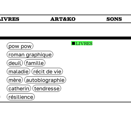
LIVRES
ART&KO
SONS
LIVRES
pow pow
roman graphique
deuil
famille
maladie
récit de vie
mère
autobiographie
catherin
tendresse
résilience
S