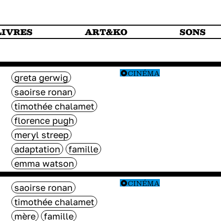
LIVRES
ART&KO
SONS
CINÉMA
greta gerwig
saoirse ronan
timothée chalamet
florence pugh
meryl streep
adaptation
famille
emma watson
CINÉMA
saoirse ronan
timothée chalamet
mère
famille