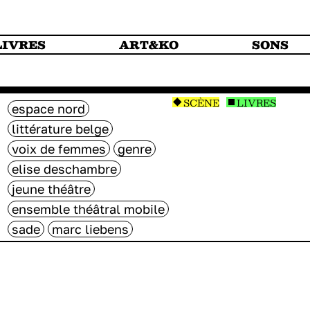
LIVRES
ART&KO
SONS
SCÈNE
LIVRES
espace nord
littérature belge
voix de femmes
genre
elise deschambre
jeune théâtre
ensemble théâtral mobile
sade
marc liebens