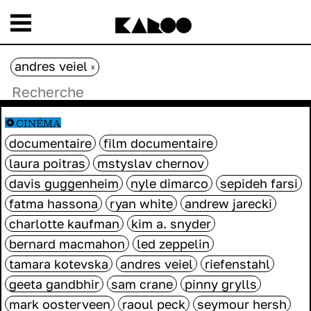
andres veiel
x
CINÉMA
documentaire
film documentaire
laura poitras
mstyslav chernov
davis guggenheim
nyle dimarco
sepideh farsi
fatma hassona
ryan white
andrew jarecki
charlotte kaufman
kim a. snyder
bernard macmahon
led zeppelin
tamara kotevska
andres veiel
riefenstahl
geeta gandbhir
sam crane
pinny grylls
mark oosterveen
raoul peck
seymour hersh