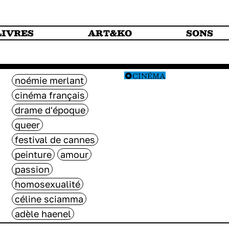
LIVRES
ART&KO
SONS
CINÉMA
noémie merlant
cinéma français
drame d'époque
queer
festival de cannes
peinture
amour
passion
homosexualité
céline sciamma
adèle haenel