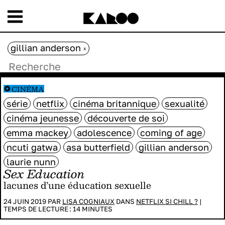
gillian anderson
x
CINÉMA
série
netflix
cinéma britannique
sexualité
cinéma jeunesse
découverte de soi
emma mackey
adolescence
coming of age
ncuti gatwa
asa butterfield
gillian anderson
laurie nunn
Sex Education
lacunes d’une éducation sexuelle
24 JUIN 2019 PAR
LISA COGNIAUX
DANS
NETFLIX SI CHILL ?
|
TEMPS DE LECTURE :
14
MINUTES