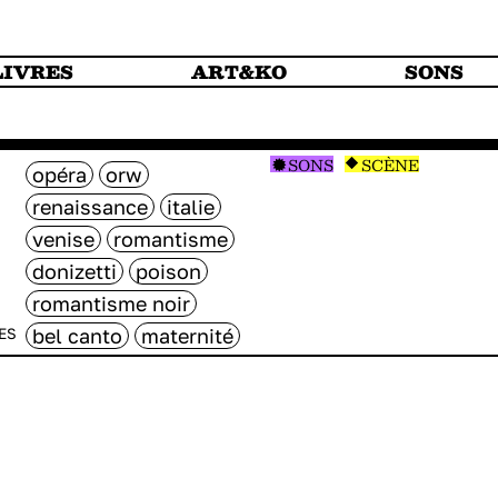
LIVRES
ART&KO
SONS
SONS
SCÈNE
opéra
orw
renaissance
italie
venise
romantisme
donizetti
poison
romantisme noir
bel canto
maternité
ES