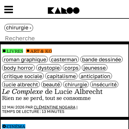
chirurgie
x
LIVRES
ART & KO
roman graphique
casterman
bande dessinée
body horror
dystopie
corps
jeunesse
critique sociale
capitalisme
anticipation
lucie albrecht
beauté
chirurgie
insécurité
Le Complexe
de Lucie Albrecht
Rien ne se perd, tout se consomme
12 MAI 2026 PAR
CLÉMENTINE NOGARA
|
TEMPS DE LECTURE :
13
MINUTES
CINÉMA