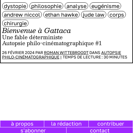
dystopie
philosophie
analyse
eugénisme
andrew niccol
ethan hawke
jude law
corps
chirurgie
Bienvenue à Gattaca
Une fable déterministe
Autopsie philo-cinématographique #1
26 FÉVRIER 2024 PAR
ROMAN WITTEBROODT
DANS
AUTOPSIE
PHILO-CINÉMATOGRAPHIQUE
|
TEMPS DE LECTURE :
30
MINUTES
à propos
la rédaction
contribuer
s'abonner
contact