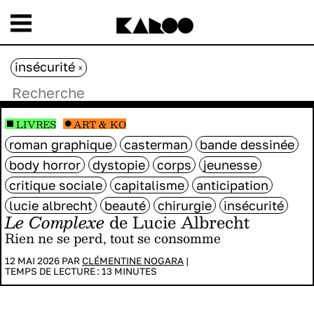
insécurité
x
LIVRES
ART & KO
roman graphique
casterman
bande dessinée
body horror
dystopie
corps
jeunesse
critique sociale
capitalisme
anticipation
lucie albrecht
beauté
chirurgie
insécurité
Le Complexe
de Lucie Albrecht
Rien ne se perd, tout se consomme
12 MAI 2026 PAR
CLÉMENTINE NOGARA
|
TEMPS DE LECTURE :
13
MINUTES