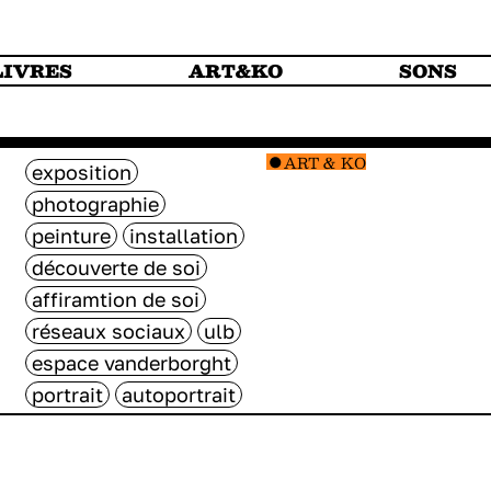
LIVRES
ART&KO
SONS
ART & KO
exposition
photographie
peinture
installation
découverte de soi
affiramtion de soi
réseaux sociaux
ulb
espace vanderborght
portrait
autoportrait