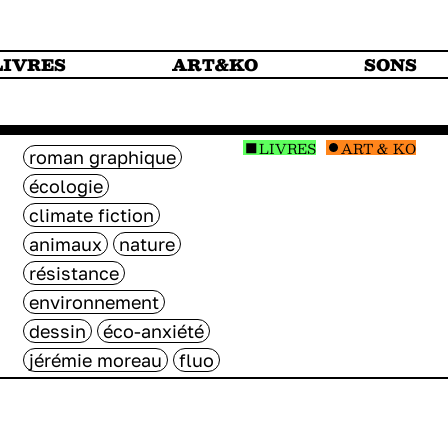
LIVRES
ART&KO
SONS
LIVRES
ART & KO
roman graphique
écologie
climate fiction
animaux
nature
résistance
environnement
dessin
éco-anxiété
jérémie moreau
fluo