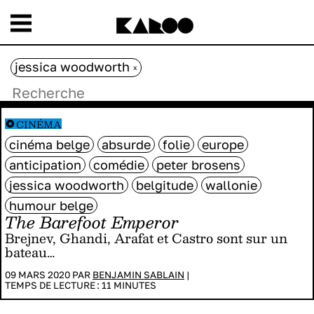
jessica woodworth
x
CINÉMA
cinéma belge
absurde
folie
europe
anticipation
comédie
peter brosens
jessica woodworth
belgitude
wallonie
humour belge
The Barefoot Emperor
Brejnev, Ghandi, Arafat et Castro sont sur un
bateau…
09 MARS 2020 PAR
BENJAMIN SABLAIN
|
TEMPS DE LECTURE :
11
MINUTES