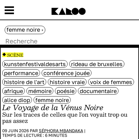
femme noire
x
SCÈNE
kunstenfestivaldesarts
rideau de bruxelles
performance
conférence jouée
histoire de l'art
histoire vraie
voix de femmes
afrique
mémoire
poésie
documentaire
alice diop
femme noire
Le Voyage de la Vénus Noire
Sur les traces de celles que l'on voyait trop ou
pas assez
09 JUIN 2026 PAR
SÉPHORA MBANDAKA
|
TEMPS DE LECTURE :
6
MINUTES