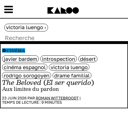
victoria luengo
x
CINÉMA
javier bardem
introspection
désert
cinéma espagnol
victoria luengo
rodrigo sorogoyen
drame familial
The Beloved
(
El ser querido
)
Aux limites du pardon
23 JUIN 2026 PAR
ROMAN WITTEBROODT
|
TEMPS DE LECTURE :
9
MINUTES