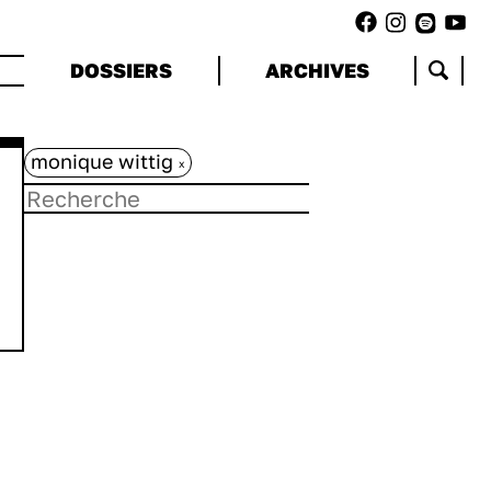
DOSSIERS
ARCHIVES
monique wittig
x