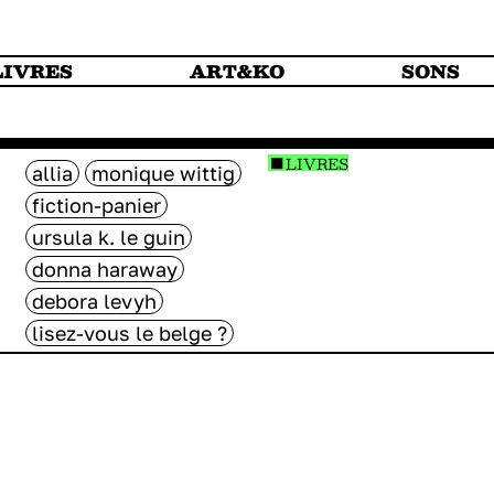
LIVRES
ART&KO
SONS
LIVRES
allia
monique wittig
fiction-panier
ursula k. le guin
donna haraway
debora levyh
lisez-vous le belge ?