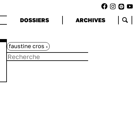
DOSSIERS
ARCHIVES
faustine cros
x