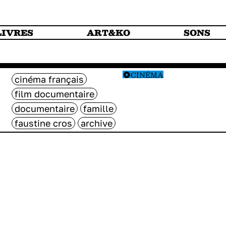
LIVRES
ART&KO
SONS
CINÉMA
cinéma français
film documentaire
documentaire
famille
faustine cros
archive