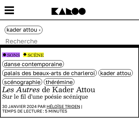
kader attou
x
SONS
SCÈNE
danse contemporaine
palais des beaux-arts de charleroi
kader attou
scénographie
thérémine
Les Autres
de Kader Attou
Sur le fil d’une poésie scénique
30 JANVIER 2024 PAR
HÉLOÏSE TRIOEN
|
TEMPS DE LECTURE :
5
MINUTES