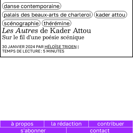
danse contemporaine
palais des beaux-arts de charleroi
kader attou
scénographie
thérémine
Les Autres
de Kader Attou
Sur le fil d’une poésie scénique
30 JANVIER 2024 PAR
HÉLOÏSE TRIOEN
|
TEMPS DE LECTURE :
5
MINUTES
à propos
la rédaction
contribuer
s'abonner
contact