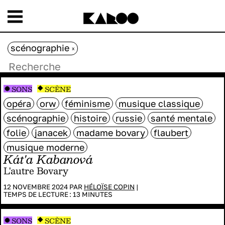
scénographie
x
SONS
SCÈNE
opéra
orw
féminisme
musique classique
scénographie
histoire
russie
santé mentale
folie
janacek
madame bovary
flaubert
musique moderne
Kát'a Kabanová
L'autre Bovary
12 NOVEMBRE 2024 PAR
HÉLOÏSE COPIN
|
TEMPS DE LECTURE :
13
MINUTES
SONS
SCÈNE