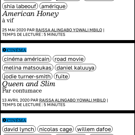
shia labeouf
amérique
American Honey
à vif
25 MAI 2020 PAR
RAISSA ALINGABO YOWALI MBILO
|
TEMPS DE LECTURE :
5
MINUTES
CINÉMA
cinéma américain
road movie
melina matsoukas
daniel kaluuya
jodie turner-smith
fuite
Queen and Slim
Par contumace
13 AVRIL 2020 PAR
RAISSA ALINGABO YOWALI MBILO
|
TEMPS DE LECTURE :
5
MINUTES
CINÉMA
david lynch
nicolas cage
willem dafoe