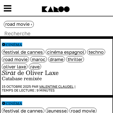
road movie
x
CINÉMA
festival de cannes
cinéma espagnol
techno
road movie
maroc
drame
thriller
oliver laxe
rave
Sirāt
de Oliver Laxe
Catabase remixée
15 OCTOBRE 2025 PAR
VALENTINE CLAUDEL
|
TEMPS DE LECTURE :
9
MINUTES
CINÉMA
festival de cannes
jeunesse
road movie