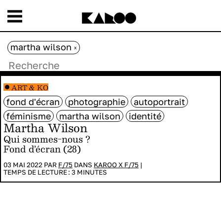
martha wilson
x
ART & KO
fond d'écran
photographie
autoportrait
féminisme
martha wilson
identité
Martha Wilson
Qui sommes-nous ?
Fond d’écran (28)
03 MAI 2022 PAR
F/75
DANS
KAROO X F/75
|
TEMPS DE LECTURE :
3
MINUTES