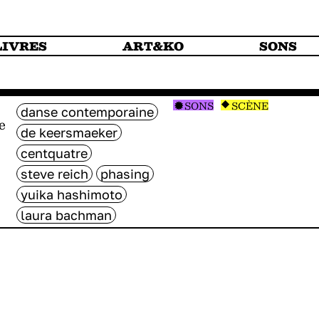
LIVRES
ART&KO
SONS
SONS
SCÈNE
danse contemporaine
e
de keersmaeker
centquatre
steve reich
phasing
yuika hashimoto
laura bachman