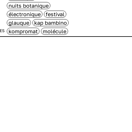
nuits botanique
électronique
festival
glauque
kap bambino
kompromat
molécule
ES