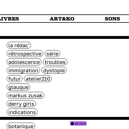
LIVRES
ART&KO
SONS
la rédac'
rétrospective
série
adolescence
troubles
immigration
dystopie
futur
atelier210
glauque
markus zusak
derry girls
indications
SONS
botanique