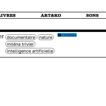
LIVRES
ART&KO
SONS
er
CINÉMA
documentaire
nature
miléna trivier
intelligence artificielle