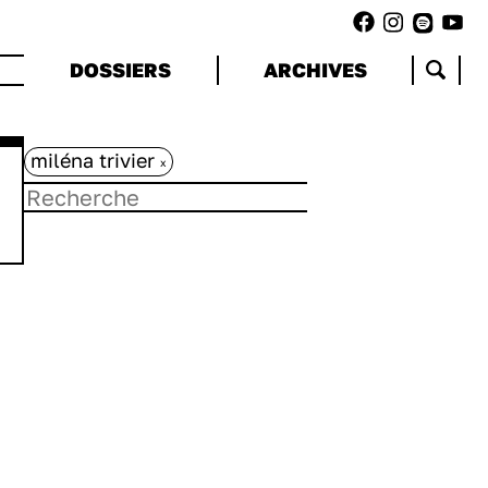
DOSSIERS
ARCHIVES
miléna trivier
x