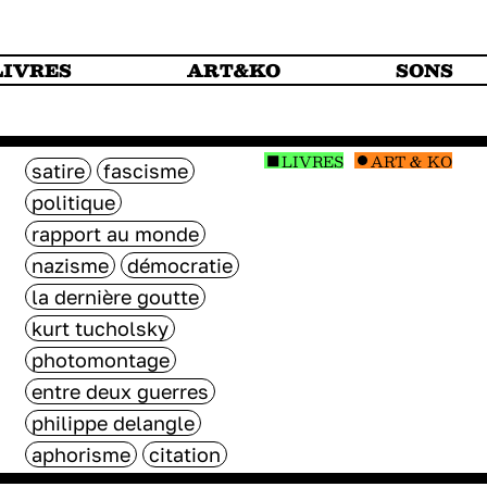
LIVRES
ART&KO
SONS
LIVRES
ART & KO
satire
fascisme
politique
rapport au monde
nazisme
démocratie
la dernière goutte
kurt tucholsky
photomontage
entre deux guerres
philippe delangle
aphorisme
citation