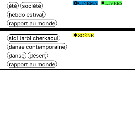
CINÉMA
LIVRES
été
société
hebdo estival
rapport au monde
SCÈNE
sidi larbi cherkaoui
danse contemporaine
danse
désert
rapport au monde