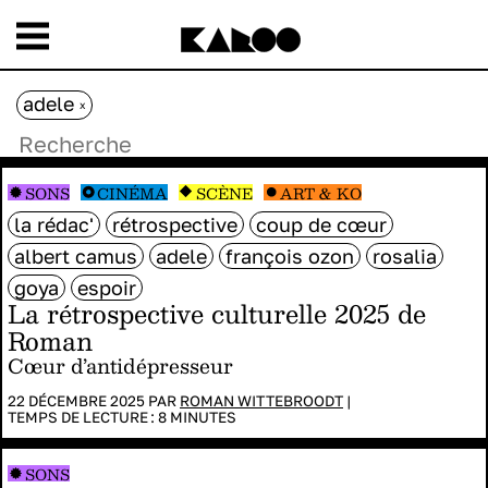
adele
x
SONS
CINÉMA
SCÈNE
ART & KO
la rédac'
rétrospective
coup de cœur
albert camus
adele
françois ozon
rosalia
goya
espoir
La rétrospective culturelle 2025 de
Roman
Cœur d’antidépresseur
22 DÉCEMBRE 2025 PAR
ROMAN WITTEBROODT
|
TEMPS DE LECTURE :
8
MINUTES
SONS