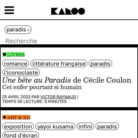
paradis
x
LIVRES
romance
littérature française
paradis
l'iconoclaste
Une bête au Paradis
de Cécile Coulon
Cet enfer pourtant si humain
25 AVRIL 2022 PAR
VICTOR RAYNAUD
|
TEMPS DE LECTURE :
5
MINUTES
ART & KO
exposition
yayoi kusama
infini
paradis
fond d'écran