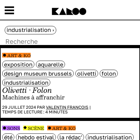
industrialisation
x
ART & KO
exposition
aquarelle
design museum brussels
olivetti
folon
industrialisation
Olivetti · Folon
Machines à affranchir
29 JUILLET 2024 PAR
VALENTIN FRANÇOIS
|
TEMPS DE LECTURE :
4
MINUTES
SONS
SCÈNE
ART & KO
été
hebdo estival
la rédac'
industrialisation