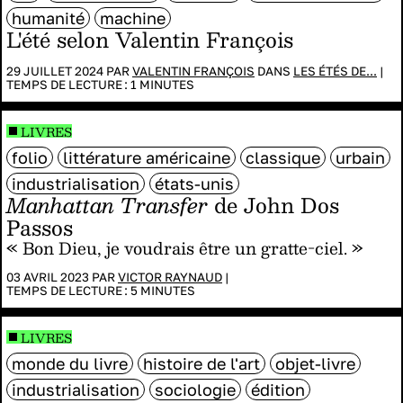
humanité
machine
L'été selon Valentin François
29 JUILLET 2024 PAR
VALENTIN FRANÇOIS
DANS
LES ÉTÉS DE...
|
TEMPS DE LECTURE :
1
MINUTES
LIVRES
folio
littérature américaine
classique
urbain
industrialisation
états-unis
Manhattan Transfer
de John Dos
Passos
« Bon Dieu, je voudrais être un gratte-ciel. »
03 AVRIL 2023 PAR
VICTOR RAYNAUD
|
TEMPS DE LECTURE :
5
MINUTES
LIVRES
monde du livre
histoire de l'art
objet-livre
industrialisation
sociologie
édition