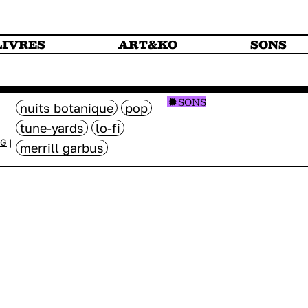
LIVRES
ART&KO
SONS
SONS
nuits botanique
pop
tune-yards
lo-fi
NG
|
merrill garbus