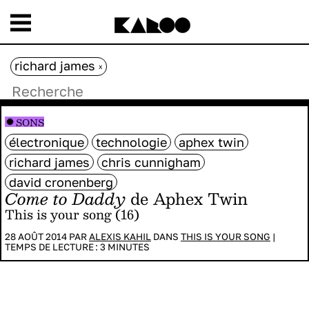
richard james
x
SONS
électronique
technologie
aphex twin
richard james
chris cunnigham
david cronenberg
Come to Daddy
de Aphex Twin
This is your song (16)
28 AOÛT 2014 PAR
ALEXIS KAHIL
DANS
THIS IS YOUR SONG
|
TEMPS DE LECTURE :
3
MINUTES