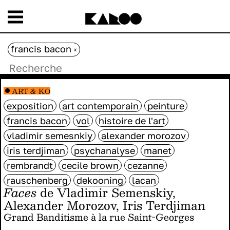
francis bacon
x
ART & KO
exposition
art contemporain
peinture
francis bacon
vol
histoire de l'art
vladimir semesnkiy
alexander morozov
iris terdjiman
psychanalyse
manet
rembrandt
cecile brown
cezanne
rauschenberg
dekooning
lacan
Faces
de Vladimir Semenskiy,
Alexander Morozov, Iris Terdjiman
Grand Banditisme à la rue Saint-Georges