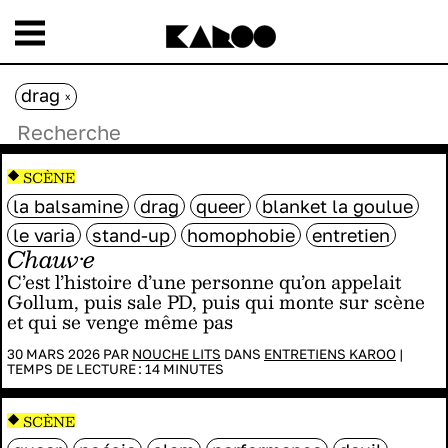
drag
x
SCÈNE
la balsamine
drag
queer
blanket la goulue
le varia
stand-up
homophobie
entretien
Chauv·e
C’est l’histoire d’une personne qu’on appelait
Gollum, puis sale PD, puis qui monte sur scène
et qui se venge même pas
30 MARS 2026 PAR
NOUCHE LITS
DANS
ENTRETIENS KAROO
|
TEMPS DE LECTURE :
14
MINUTES
SCÈNE