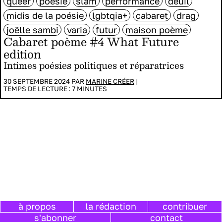
queer
poésie
slam
performance
deuil
midis de la poésie
lgbtqia+
cabaret
drag
joëlle sambi
varia
futur
maison poème
Cabaret poème #4 What Future
edition
Intimes poésies politiques et réparatrices
30 SEPTEMBRE 2024 PAR
MARINE CRÉER
|
TEMPS DE LECTURE :
7
MINUTES
à propos
la rédaction
contribuer
s'abonner
contact