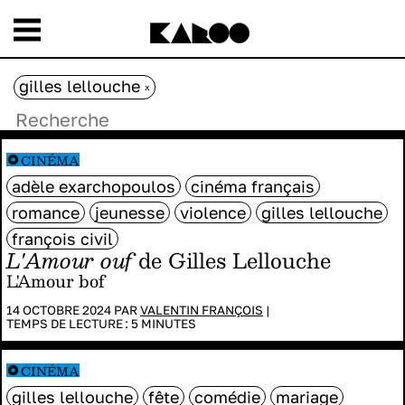
gilles lellouche
x
CINÉMA
adèle exarchopoulos
cinéma français
romance
jeunesse
violence
gilles lellouche
françois civil
L'Amour ouf
de Gilles Lellouche
L'Amour bof
14 OCTOBRE 2024 PAR
VALENTIN FRANÇOIS
|
TEMPS DE LECTURE :
5
MINUTES
CINÉMA
gilles lellouche
fête
comédie
mariage