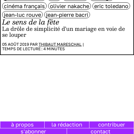
cinéma français
olivier nakache
eric toledano
jean-luc rouve
jean-pierre bacri
Le sens de la fête
La drôle de simplicité d’un mariage en voie de
se louper
05 AOÛT 2019 PAR
THIBAUT MARESCHAL
|
TEMPS DE LECTURE :
4
MINUTES
à propos
la rédaction
contribuer
s'abonner
contact