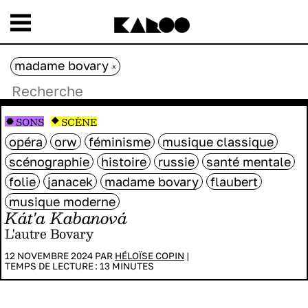
madame bovary
x
SONS
SCÈNE
opéra
orw
féminisme
musique classique
scénographie
histoire
russie
santé mentale
folie
janacek
madame bovary
flaubert
musique moderne
Kát'a Kabanová
L'autre Bovary
12 NOVEMBRE 2024 PAR
HÉLOÏSE COPIN
|
TEMPS DE LECTURE :
13
MINUTES