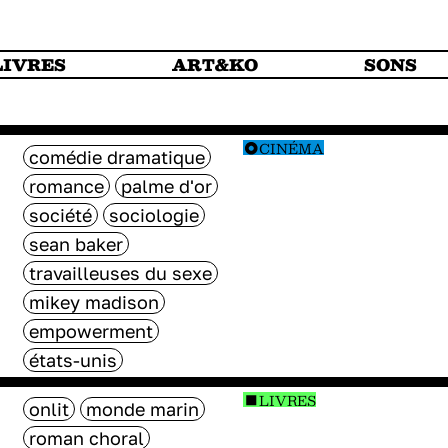
LIVRES
ART&KO
SONS
CINÉMA
comédie dramatique
romance
palme d'or
société
sociologie
sean baker
travailleuses du sexe
mikey madison
empowerment
états-unis
LIVRES
onlit
monde marin
roman choral