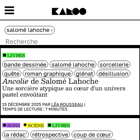
salomé lahoche
x
LIVRES
bande dessinée
salomé lahoche
sorcellerie
quête
roman graphique
glénat
désillusion
Ancolie
de Salomé Lahoche
Une sorcière atypique au cœur d’un univers
pastel envoûtant
15 DÉCEMBRE 2025 PAR
LÉA ROUSSEAU
|
TEMPS DE LECTURE :
7
MINUTES
SONS
SCÈNE
LIVRES
la rédac'
rétrospective
coup de cœur