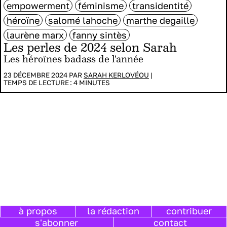
empowerment
féminisme
transidentité
héroïne
salomé lahoche
marthe degaille
laurène marx
fanny sintès
Les perles de 2024 selon Sarah
Les héroïnes badass de l'année
23 DÉCEMBRE 2024 PAR
SARAH KERLOVÉOU
|
TEMPS DE LECTURE :
4
MINUTES
à propos
la rédaction
contribuer
s'abonner
contact