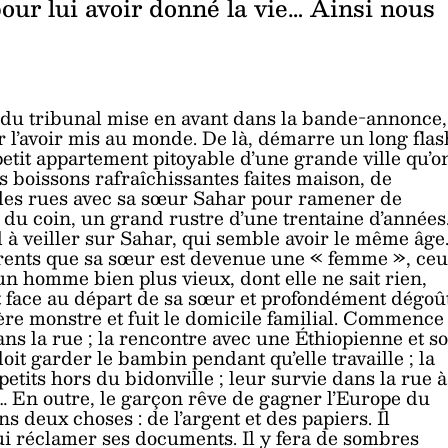
pour lui avoir donné la vie… Ainsi nous
 du tribunal mise en avant dans la bande-annonce,
r l’avoir mis au monde. De là, démarre un long flas
petit appartement pitoyable d’une grande ville qu’o
boissons rafraîchissantes faites maison, de
les rues avec sa sœur Sahar pour ramener de
ier du coin, un grand rustre d’une trentaine d’années
l à veiller sur Sahar, qui semble avoir le même âge
arents que sa sœur est devenue une « femme », ceu
 un homme bien plus vieux, dont elle ne sait rien,
ant face au départ de sa sœur et profondément dégoû
lère monstre et fuit le domicile familial. Commence
 dans la rue ; la rencontre avec une Éthiopienne et s
doit garder le bambin pendant qu’elle travaille ; la
petits hors du bidonville ; leur survie dans la rue à
… En outre, le garçon rêve de gagner l’Europe du
ns deux choses : de l’argent et des papiers. Il
ui réclamer ses documents. Il y fera de sombres