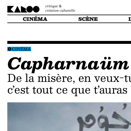
critique &
création culturelle
CINÉMA
SCÈNE
CINÉMA
Capharnaüm
De la misère, en veux-tu ? En voilà, et
c’est tout ce que t’auras 