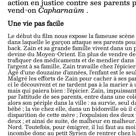
action en justice contre ses parents 
vend-on
Capharnaüm
.
Une vie pas facile
Le début du film nous expose la fameuse scène
dans laquelle le garçon attaque ses parents pou
back. Zain et sa grande famille vivent dans un 
devine du Moyen-Orient. En plus de vendre des 
trafiquer des médicaments et de mendier dans 
l’argent à sa famille, Zain travaille chez l’épic
Âgé d’une douzaine d’années, l’enfant est le seu
Malgré les efforts de Zain pour cacher à ses p
ci le découvrent et ne tardent pas à la marier à
mais qui paiera bien : l’épicier. Zain, impuiss
par l’attitude de ses parents, entre dans une co
alors son périple dans la ville : sa survie, seul
bébé ; la vie chez elle, dans un bidonville où il 
disparition de cette mère ; l’expulsion des deux 
deux ; et ainsi de suite, de malheur en malheur
Nord. Toutefois, pour émigrer, il lui faut au moi
incombe donc au petit Syrien de rentrer chez l