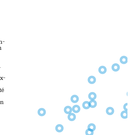
h-
n
.
.
x-
té
on