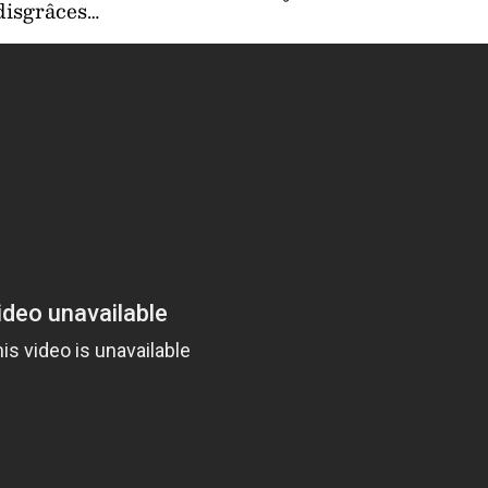
disgrâces…