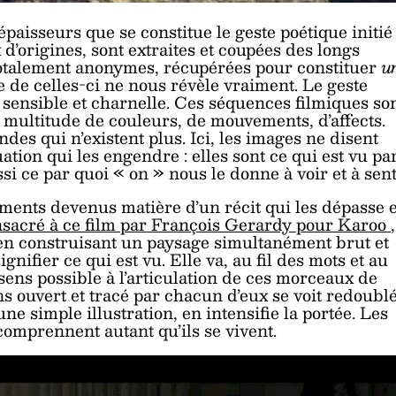
épaisseurs que se constitue le geste poétique initié
 d’origines, sont extraites et coupées des longs
 totalement anonymes, récupérées pour constituer
u
 de celles-ci ne nous révèle vraiment. Le geste
ensible et charnelle. Ces séquences filmiques so
 multitude de couleurs, de mouvements, d’affects.
des qui n’existent plus. Ici, les images ne disent
tuation qui les engendre : elles sont ce qui est vu pa
i ce par quoi « on » nous le donne à voir et à sent
ments devenus matière d’un récit qui les dépasse 
consacré à ce film par François Gerardy pour Karoo
» en construisant un paysage simultanément brut et
gnifier ce qui est vu. Elle va, au fil des mots et au
 sens possible à l’articulation de ces morceaux de
ns ouvert et tracé par chacun d’eux se voit redoubl
ne simple illustration, en intensifie la portée. Les
 comprennent autant qu’ils se vivent.