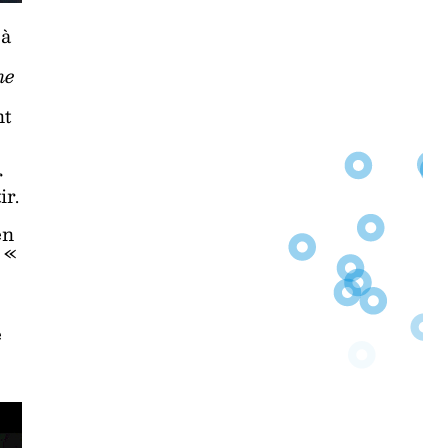
 à
ne
nt
r
ir.
en
, «
é