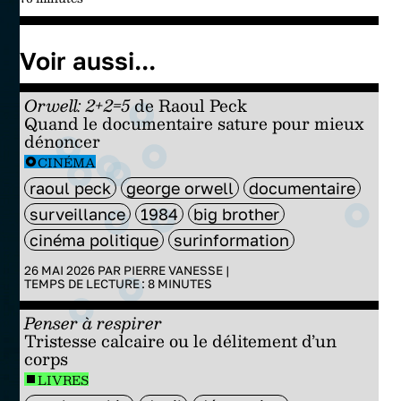
Voir aussi...
Orwell: 2+2=5
de Raoul Peck
Quand le documentaire sature pour mieux
dénoncer
CINÉMA
raoul peck
george orwell
documentaire
surveillance
1984
big brother
cinéma politique
surinformation
26 MAI 2026 PAR
PIERRE VANESSE
|
TEMPS DE LECTURE :
8
MINUTES
Penser à respirer
Tristesse calcaire ou le délitement d’un
corps
LIVRES