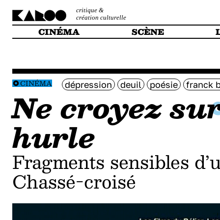
critique &
création culturelle
CINÉMA
SCÈNE
CINÉMA
dépression
deuil
poésie
franck 
Ne croyez sur
hurle
Fragments sensibles d’
Chassé-croisé