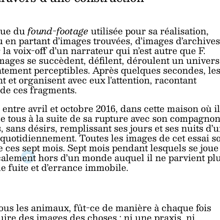
ique du
found-footage
utilisée pour sa réalisation,
u en partant d’images trouvées, d’images d’archives
a voix-off d’un narrateur qui n’est autre que F.
images se succèdent, défilent, déroulent un univers
atement perceptibles. Après quelques secondes, le
nt et organisent avec eux l’attention, racontant
e de ces fragments.
s, entre avril et octobre 2016, dans cette maison où il
de tous à la suite de sa rupture avec son compagnon
s, sans désirs, remplissant ses jours et ses nuits d’
 quotidiennement. Toutes les images de cet essai s
 ces sept mois. Sept mois pendant lesquels se joue
icalement hors d’un monde auquel il ne parvient pl
de fuite et d’errance immobile.
tous les animaux, fût-ce de manière à chaque fois
duire des images des choses : ni une praxis, ni