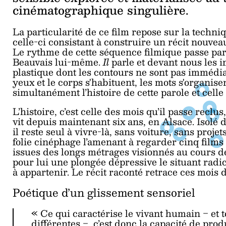
cinématographique singulière.
La particularité de ce film repose sur la techn
celle-ci consistant à construire un récit nouvea
Le rythme de cette séquence filmique passe par l
Beauvais lui-même.
Il
parle et devant nous les 
plastique dont les contours ne sont pas immédi
yeux et le corps s'habituent, les mots s'organise
simultanément l’histoire de cette parole et cell
L’histoire, c’est celle des mois qu’il passe reclu
vit depuis maintenant six ans, en Alsace. Isolé 
il
reste seul à vivre-là, sans voiture, sans projet
folie cinéphage l’amenant à regarder cinq films
issues des longs métrages visionnés au cours de
pour lui une plongée dépressive le situant rad
à appartenir. Le récit raconté retrace ces mois 
Poétique d’un glissement sensoriel
« Ce qui caractérise le vivant humain ‒ et 
différentes ‒, c’est donc la capacité de pro