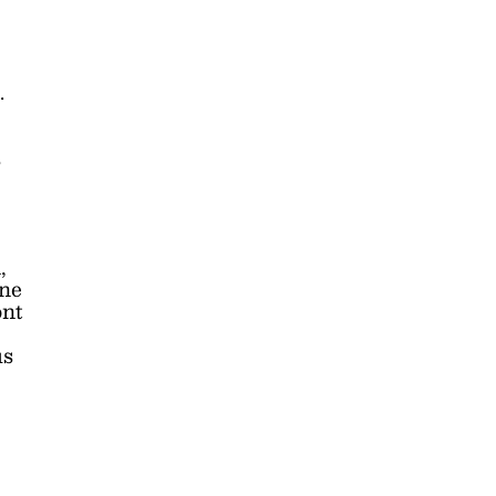
.
s
,
une
ont
us