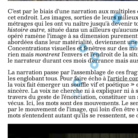
C’est par le biais d’une narration aux multiples 
cet endroit. Les images, sorties de leurs milieux
métrages qui les ont vu naître jusqu’à devenir
histoire autre,
située dans un ailleurs qu’aucune
opéré ramène l’image à sa dimension purement s
abordées dans leur matérialité, deviennent une
Concentrations visuelles et fenêtres sur des mon
rien mais
montrent
l’envers et l’endroit de la si
le narrateur durant ces mois d’errance mais auss
La narration passe par l’assemblage
de ces frag
les englobant tous. Pour faire écho à
l’article 
la voix fait émerger un souffle vif et poétique 
sincère. La voix ne cherche ni à expliquer ni à si
travers du geste de l’énonciation, constituer un
vécus. Ici, les mots sont des mouvements. Le se
par le mouvement de l’image, qui loin d’en être u
mots s’entendent autant qu’ils se ressentent, se