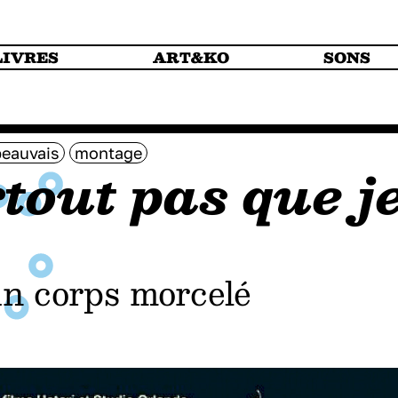
LIVRES
ART&KO
SONS
beauvais
montage
tout pas que j
un corps morcelé