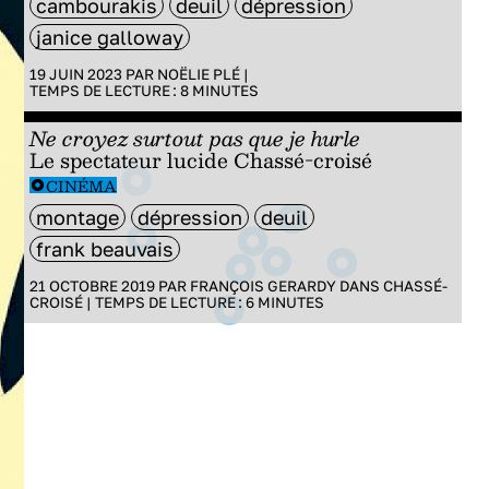
cambourakis
deuil
dépression
janice galloway
19 JUIN 2023 PAR
NOËLIE PLÉ
|
TEMPS DE LECTURE :
8
MINUTES
Ne croyez surtout pas que je hurle
Le spectateur lucide Chassé-croisé
CINÉMA
montage
dépression
deuil
frank beauvais
21 OCTOBRE 2019 PAR
FRANÇOIS GERARDY
DANS
CHASSÉ-
CROISÉ
|
TEMPS DE LECTURE :
6
MINUTES