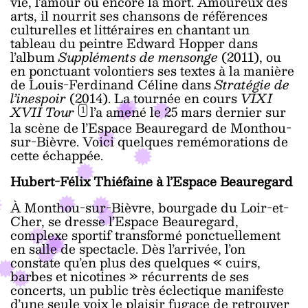
vie, l’amour ou encore la mort. Amoureux des
arts, il nourrit ses chansons de références
culturelles et littéraires en chantant un
tableau du peintre Edward Hopper dans
l’album
Suppléments de mensonge
(2011), ou
en ponctuant volontiers ses textes à la manière
de Louis-Ferdinand Céline dans
Stratégie de
l’inespoir
(2014). La tournée en cours
VIXI
XVII Tour
l’a amené le 25 mars dernier sur
1
la scène de l’Espace Beauregard de Monthou-
sur-Bièvre. Voici quelques remémorations de
cette échappée.
Hubert-Félix Thiéfaine à l’Espace Beauregard
À Monthou-sur-Bièvre, bourgade du Loir-et-
Cher, se dresse l’Espace Beauregard,
complexe sportif transformé ponctuellement
en salle de spectacle. Dès l’arrivée, l’on
constate qu’en plus des quelques « cuirs,
barbes et nicotines » récurrents de ses
concerts, un public très éclectique manifeste
d’une seule voix le plaisir fugace de retrouver