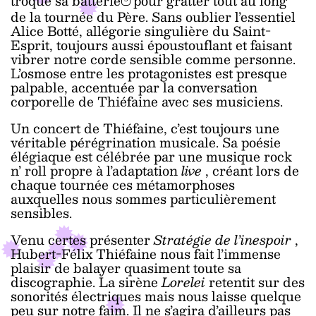
troqué sa batterie
pour gratter tout au long
de la tournée du Père. Sans oublier l’essentiel
Alice Botté, allégorie singulière du Saint-
Esprit, toujours aussi époustouflant et faisant
vibrer notre corde sensible comme personne.
L’osmose entre les protagonistes est presque
palpable, accentuée par la conversation
corporelle de Thiéfaine avec ses musiciens.
Un concert de Thiéfaine, c’est toujours une
véritable pérégrination musicale. Sa poésie
élégiaque est célébrée par une musique rock
n’ roll propre à l’adaptation
live
, créant lors de
chaque tournée ces métamorphoses
auxquelles nous sommes particulièrement
sensibles.
Venu certes présenter
Stratégie de l’inespoir
,
Hubert-Félix Thiéfaine nous fait l’immense
plaisir de balayer quasiment toute sa
discographie. La sirène
Lorelei
retentit sur des
sonorités électriques mais nous laisse quelque
peu sur notre faim. Il ne s’agira d’ailleurs pas