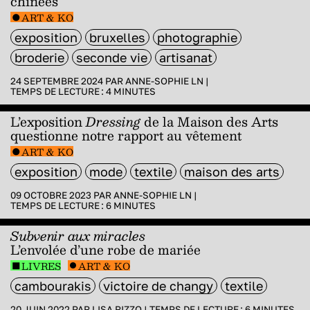
chinées
ART & KO
exposition
bruxelles
photographie
broderie
seconde vie
artisanat
24 SEPTEMBRE 2024 PAR
ANNE-SOPHIE LN
|
TEMPS DE LECTURE :
4
MINUTES
L’exposition
Dressing
de la Maison des Arts
questionne notre rapport au vêtement
ART & KO
exposition
mode
textile
maison des arts
09 OCTOBRE 2023 PAR
ANNE-SOPHIE LN
|
TEMPS DE LECTURE :
6
MINUTES
Subvenir aux miracles
L’envolée d’une robe de mariée
LIVRES
ART & KO
cambourakis
victoire de changy
textile
20 JUIN 2022 PAR
LISA RIZZO
|
TEMPS DE LECTURE :
6
MINUTES