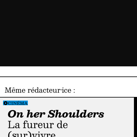
Même rédacteur·ice
:
CINÉMA
On her Shoulders
la fureur de
(sur)vivre