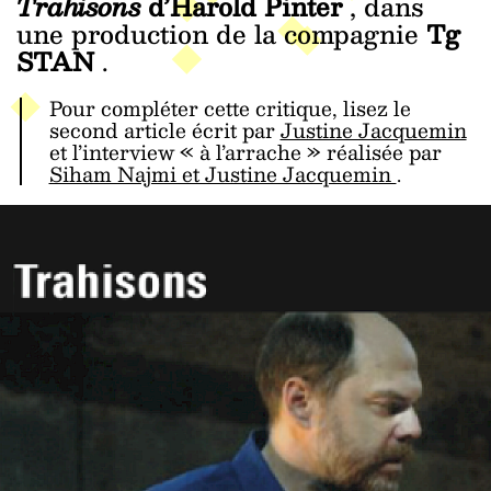
Trahisons
d’Harold Pinter
, dans
une production de la compagnie
Tg
STAN
.
Pour compléter cette critique, lisez le
second article écrit par
Justine Jacquemin
et l’interview « à l’arrache » réalisée par
Siham Najmi et Justine Jacquemin
.