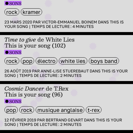
SONS
rock
kramer
23 MARS 2020 PAR
VICTOR-EMMANUEL BOINEM
DANS
THIS IS
YOUR SONG
|
TEMPS DE LECTURE :
4
MINUTES
Time to give
de White Lies
This is your song (102)
SONS
rock
pop
électro
white lies
boys band
26 AOÛT 2019 PAR
ANNE-LISE STUEREBAUT
DANS
THIS IS YOUR
SONG
|
TEMPS DE LECTURE :
2
MINUTES
Cosmic Dancer
de T.Rex
This is your song (96)
SONS
pop
rock
musique anglaise
t-rex
12 FÉVRIER 2019 PAR
BERTRAND GEVART
DANS
THIS IS YOUR
SONG
|
TEMPS DE LECTURE :
2
MINUTES