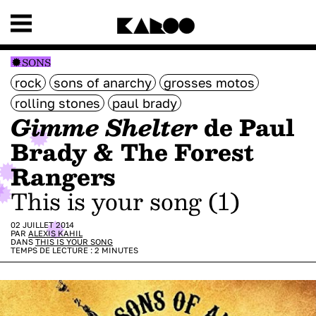
SONS
rock
sons of anarchy
grosses motos
rolling stones
paul brady
Gimme Shelter
de Paul
Brady & The Forest
Rangers
This is your song (1)
02 JUILLET 2014
PAR
ALEXIS KAHIL
DANS
THIS IS YOUR SONG
TEMPS DE LECTURE :
2
MINUTES