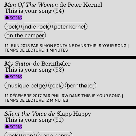
Men Of The Women
de Peter Kernel
This is your song (94)
SONS
rock
indie rock
peter kernel
on the camper
11 JUIN 2018 PAR
SIMON FONTAINE
DANS
THIS IS YOUR SONG
|
TEMPS DE LECTURE :
1
MINUTES
My Suitor
de
Bernthøler
This is your song (92)
SONS
musique belge
rock
bernthøler
11 DÉCEMBRE 2017 PAR
PHIL RW
DANS
THIS IS YOUR SONG
|
TEMPS DE LECTURE :
2
MINUTES
Silent the Voice de
Slapp Happy
This is your song (91)
SONS
rock
pop
slapp happy