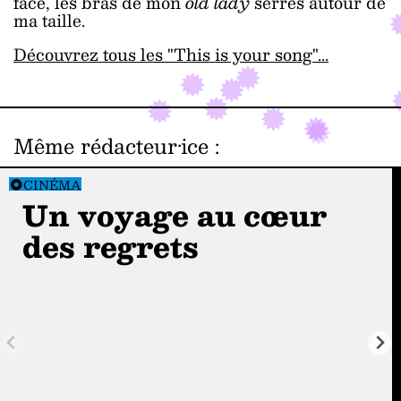
face, les bras de mon
old lady
serrés autour de
ma taille.
Découvrez tous les "This is your song"...
Même rédacteur·ice
:
CINÉMA
Un voyage au cœur
des regrets