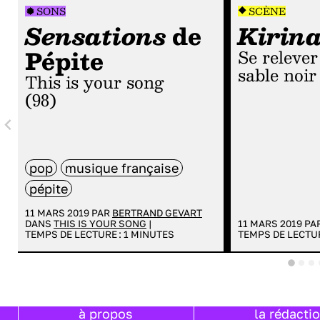
SONS
SCÈNE
Sensations
de
Kirin
Pépite
Se relever sur le
sable noir
This is your song
(98)
pop
musique française
pépite
11 MARS 2019 PAR
BERTRAND GEVART
DANS
THIS IS YOUR SONG
|
11 MARS 2019 PA
TEMPS DE LECTURE :
1
MINUTES
TEMPS DE LECTUR
à propos
la rédacti