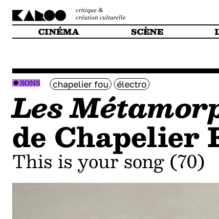
critique &
création culturelle
CINÉMA
SCÈNE
SONS
chapelier fou
électro
Les Métamorp
de Chapelier 
This is your song (70)