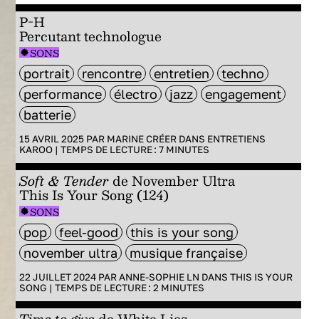
P-H
Percutant technologue
SONS
portrait
rencontre
entretien
techno
performance
électro
jazz
engagement
batterie
15 AVRIL 2025 PAR
MARINE CRÉER
DANS
ENTRETIENS
KAROO
|
TEMPS DE LECTURE :
7
MINUTES
Soft & Tender
de November Ultra
This Is Your Song (124)
SONS
pop
feel-good
this is your song
november ultra
musique française
22 JUILLET 2024 PAR
ANNE-SOPHIE LN
DANS
THIS IS YOUR
SONG
|
TEMPS DE LECTURE :
2
MINUTES
Time to give
de White Lies