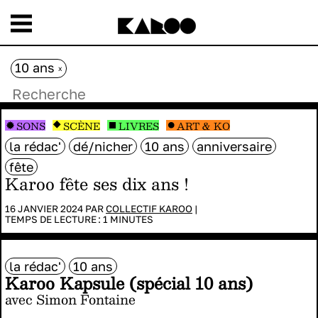
10 ans
x
SONS
SCÈNE
LIVRES
ART & KO
la rédac'
dé/nicher
10 ans
anniversaire
fête
Karoo fête ses dix ans !
16 JANVIER 2024 PAR
COLLECTIF KAROO
|
TEMPS DE LECTURE :
1
MINUTES
la rédac'
10 ans
Karoo Kapsule (spécial 10 ans)
avec Simon Fontaine