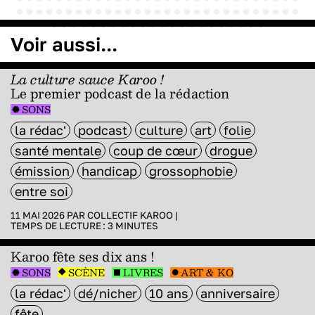
Voir aussi...
La culture sauce Karoo !
Le premier podcast de la rédaction
SONS
la rédac'
podcast
culture
art
folie
santé mentale
coup de cœur
drogue
émission
handicap
grossophobie
entre soi
11 MAI 2026 PAR
COLLECTIF KAROO
|
TEMPS DE LECTURE :
3
MINUTES
Karoo fête ses dix ans !
SONS
SCÈNE
LIVRES
ART & KO
la rédac'
dé/nicher
10 ans
anniversaire
fête