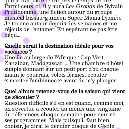
que je n’ai pas encore pris le temps de lire.
Parmi ceux-ci, il y aura
Les Grands
de Sylvain
Prudhomme, une fiction autour du groupe
musical bissau-guinéen Super Mama Djombo.
Je tourne autour depuis des semaines et me
réjouis de l’entamer. En espérant ne pas être
déçu…
Quelle serait la destination idéale pour vos
vacances ?
Une île au large de l’Afrique : Cap Vert,
Zanzibar, Madagascar, … Une chambre d’hôtel
simple donnant sur un petit port d’où chaque
matin je pourrais, volets fermés, écouter
« monter l’ambiance » avant de m’y plonger.
Quel album retenez-vous de la saison qui vient
de s’écouler ?
Question difficile s’il en est quand, comme moi,
on s’évertue à écouter au moins une vingtaine
de références chaque semaine pour nourrir
ses programmes. Mais puisqu’il faut bien
choisir, je dirai le dernier disque de Cécile