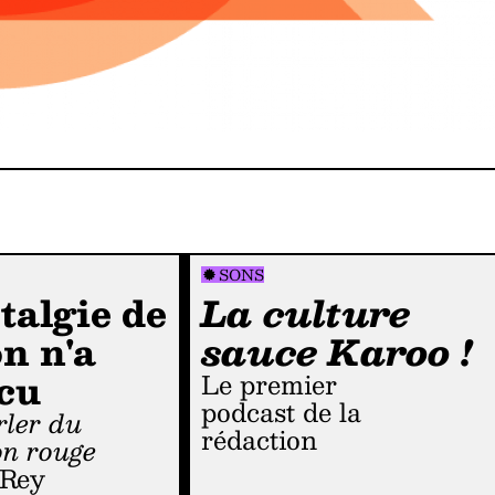
SONS
talgie de
La culture
on n'a
sauce Karoo !
cu
Le premier
podcast de la
rédaction
on rouge
 Rey