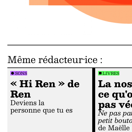
Même rédacteur·ice
:
SONS
LIVRES
« Hi Ren » de
La nos
Ren
ce qu'
pas vé
Deviens la
personne que tu es
Ne pas parler du
petit bout
de Maëlle