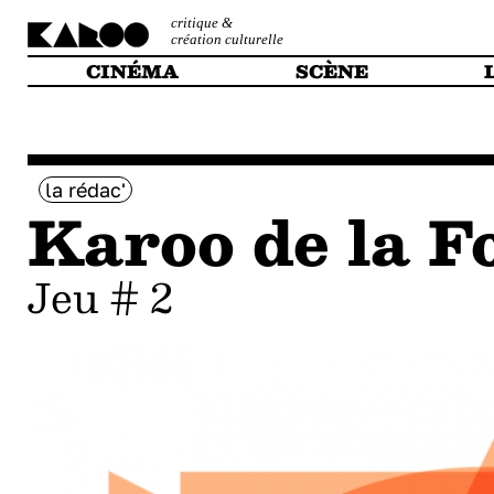
critique &
création culturelle
CINÉMA
SCÈNE
la rédac'
Karoo de la F
Jeu # 2